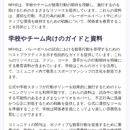
NFHSは、学校やチームが観客行動の期待を理解し、施行するのを
助けるためのさまざまなリソースを提供しています。これらの資料
は、適切な行動、不正行為の結果、バレーボールイベント中にポジ
ティブな環境を維持するための戦略について、関係者を教育するこ
とを目的としています。
学校やチーム向けのガイドと資料
NFHSは、バレーボールの試合における観客行動を管理するための
ベストプラクティスを示す包括的なガイドを提供しています。これ
らのリソースには、ファン、コーチ、選手からの行動期待を明確に
する教育資料が含まれています。学校はこれらのガイドを活用し
て、コミュニティ内で敬意とスポーツマンシップの文化を創造でき
ます。
公式や学校スタッフが行動ポリシーを効果的に施行するためのトレ
ーニングリソースも利用可能です。これらの資料は、試合中に発生
する可能性のあるさまざまなシナリオをカバーし、不正行為に迅速
かつ公正に対処するための戦略を提供します。公式に適切なツール
を準備することで、学校は関係者全員にとってより楽しい雰囲気を
育むことができます。
コミュニティの関与は、ポジティブな観客行動を促進するために重