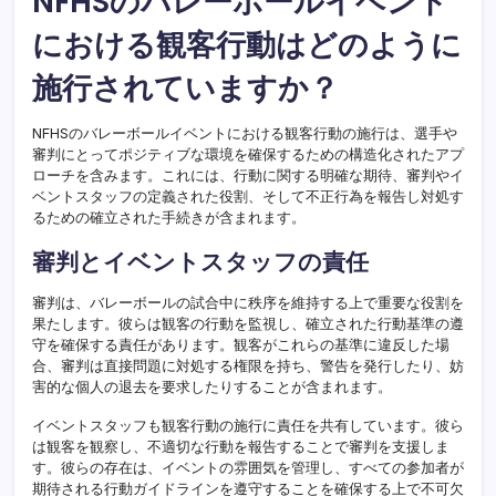
NFHSのバレーボールイベント
における観客行動はどのように
施行されていますか？
NFHSのバレーボールイベントにおける観客行動の施行は、選手や
審判にとってポジティブな環境を確保するための構造化されたアプ
ローチを含みます。これには、行動に関する明確な期待、審判やイ
ベントスタッフの定義された役割、そして不正行為を報告し対処す
るための確立された手続きが含まれます。
審判とイベントスタッフの責任
審判は、バレーボールの試合中に秩序を維持する上で重要な役割を
果たします。彼らは観客の行動を監視し、確立された行動基準の遵
守を確保する責任があります。観客がこれらの基準に違反した場
合、審判は直接問題に対処する権限を持ち、警告を発行したり、妨
害的な個人の退去を要求したりすることが含まれます。
イベントスタッフも観客行動の施行に責任を共有しています。彼ら
は観客を観察し、不適切な行動を報告することで審判を支援しま
す。彼らの存在は、イベントの雰囲気を管理し、すべての参加者が
期待される行動ガイドラインを遵守することを確保する上で不可欠