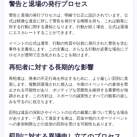
警告と退場の発行プロセス
警告と退場の発行プロセスは、明確で公正に設計されています。公
式は軽微な違反に対して警告を発行する権限を持ち、これは観客に
対する行動に関する通知となります。行動が続く場合、公式は退場
にエスカレートすることができます。
イベントの公式は通常、行動の性質や以前に発行された警告を含む
事件を文書化します。この文書は、さらなる行動が必要な場合にプ
ロセスが透明で正当化されることを助けます。
再犯者に対する長期的な影響
再犯者は、将来の不正行為を抑止するために、より厳しい罰則に直
面します。複数回退場された個人は、今後のイベントへの参加を禁
止される可能性があり、ポジティブな雰囲気を維持する重要性が強
調されます。この方針は、スポーツの誠実性とすべての観客の楽し
みを守るのに役立ちます。
罰則は違反の深刻さやイベントの公式の裁量に基づいて異なる場合
があります。一貫して違反する者は、罰金や他のスポーツイベント
への参加制限などの追加の罰則を受ける可能性もあります。
罰則に対する異議申し立てのプロセス