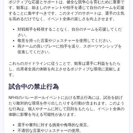
ポジティブな応援とサポートは、健全な競争心を育むために重要で
す。観客は、励ましのチャントや拍手を通じて自分のチームを応援
することに集中すべきです。このタイプのサポートは、選手の士気
を高めるだけでなく、イベント全体の楽しさを向上させます。
対戦相手を軽視することなく、自分のチームを応援してくだ
さい。
敬意を持った言葉やジェスチャーを使用してください。
両チームの良いプレーに拍手を送り、スポーツマンシップを
促進してください。
これらのガイドラインに従うことで、観客は選手に利益をもたら
し、出席者全員の体験を向上させるポジティブな環境に貢献しま
す。
試合中の禁止行為
NFHSのバレーボールイベントにおける禁止行為には、試合を妨げ
たり敵対的な環境を作り出したりする行動が含まれます。このよう
な行為は、個人やチームに対して罰則をもたらし、イベント全体の
体験に影響を与える可能性があります。
選手や審判に対する挑発や侮辱的な発言。
不適切な言葉やジェスチャーの使用。