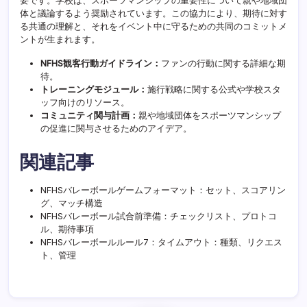
要です。学校は、スポーツマンシップの重要性について親や地域団
体と議論するよう奨励されています。この協力により、期待に対す
る共通の理解と、それをイベント中に守るための共同のコミットメ
ントが生まれます。
NFHS観客行動ガイドライン：
ファンの行動に関する詳細な期
待。
トレーニングモジュール：
施行戦略に関する公式や学校スタ
ッフ向けのリソース。
コミュニティ関与計画：
親や地域団体をスポーツマンシップ
の促進に関与させるためのアイデア。
関連記事
NFHSバレーボールゲームフォーマット：セット、スコアリン
グ、マッチ構造
NFHSバレーボール試合前準備：チェックリスト、プロトコ
ル、期待事項
NFHSバレーボールルール7：タイムアウト：種類、リクエス
ト、管理