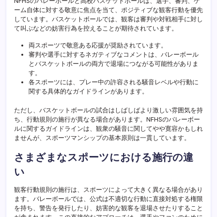
NFHSのバレーボールと高校バスケットボールは、選手、審判、ゲ
ーム自体に対する敬意に焦点を当て、ポジティブな観客行動を優先
しています。バスケットボールでは、観客は審判や対戦相手に対し
て叫ぶなどの妨害行為を控えることが期待されています。
両スポーツで敬意ある応援が奨励されています。
審判や選手に対するネガティブなコメントは、バレーボール
とバスケットボールの両方で退場につながる可能性がありま
す。
各スポーツには、プレー中の許容される騒音レベルや行動に
関する具体的なガイドラインがあります。
ただし、バスケットボールの試合はしばしばより激しい雰囲気を持
ち、行動規則の施行が異なる場合があります。NFHSのバレーボー
ルに関するガイドラインは、観衆の騒音に関してやや寛容かもしれ
ませんが、スポーツマンシップの基本原則は一貫しています。
さまざまなスポーツにおける施行の違
い
観客行動規則の施行は、スポーツによって大きく異なる場合があり
ます。バレーボールでは、公式は不適切な行動に直接対処する権限
を持ち、警告を発行したり、妨害的な観客を退場させたりすること