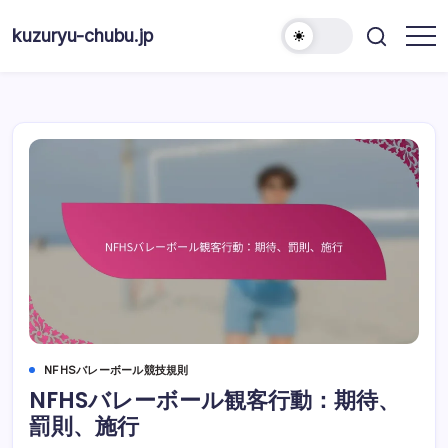
Skip
to
kuzuryu-chubu.jp
content
NFHSバレーボール競技規則
NFHSバレーボール観客行動：期待、
罰則、施行