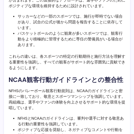
が含まれます。この直接的なアプローチは、選手やファンのために
ポジティブな環境を維持するために設計されています。
サッカーなどの一部のスポーツでは、施行が即時でない場合
があり、試合の公式が後から問題を報告することに依存して
います。
バスケットボールのように観衆が多いスポーツでは、観客行
動をより積極的に管理するために専任の警備員がいる場合が
あります。
これらの違いは、各スポーツの特定の行動期待と施行方法を理解す
る重要性を強調し、すべての観客がサポート的な雰囲気に貢献でき
るようにします。
NCAA観客行動ガイドラインとの整合性
NFHSのバレーボール観客行動規則は、NCAAのガイドラインと密
接に一致しており、敬意とスポーツマンシップを強調しています。
両組織は、選手やファンの体験を向上させるサポート的な環境を提
唱しています。
NFHSとNCAAのガイドラインは、審判や選手に対する敬意あ
る行動の重要性を強調しています。
ポジティブな応援を奨励し、ネガティブなコメントや行動を