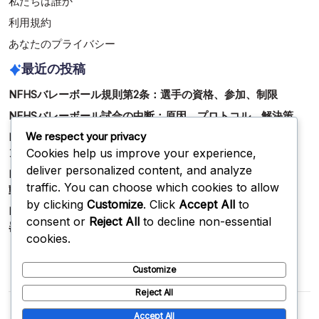
私たちは誰か
利用規約
あなたのプライバシー
最近の投稿
NFHSバレーボール規則第2条：選手の資格、参加、制限
NFHSバレーボール試合の中断：原因、プロトコル、解決策
We respect your privacy
NFHSバレーボール審判メカニクス：シグナル、ポジショニ
Cookies help us improve your experience,
ング、コミュニケーション
deliver personalized content, and analyze
NFHSバレーボールルール16：試合の進行：期待される行
traffic. You can choose which cookies to allow
動、罰則、施行
by clicking
Customize
. Click
Accept All
to
NFHSバレーボールゲームデイ手続き：チェックイン、機
consent or
Reject All
to decline non-essential
器、プロトコル
cookies.
Customize
Reject All
Copyright 2026 —
kuzuryu-chubu.jp
. All rights reserved.
Accept All