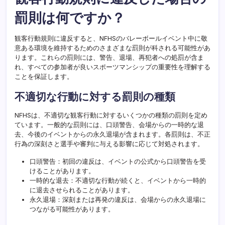
罰則は何ですか？
観客行動規則に違反すると、NFHSのバレーボールイベント中に敬
意ある環境を維持するためのさまざまな罰則が科される可能性があ
ります。これらの罰則には、警告、退場、再犯者への処罰が含ま
れ、すべての参加者が良いスポーツマンシップの重要性を理解する
ことを保証します。
不適切な行動に対する罰則の種類
NFHSは、不適切な観客行動に対するいくつかの種類の罰則を定め
ています。一般的な罰則には、口頭警告、会場からの一時的な退
去、今後のイベントからの永久退場が含まれます。各罰則は、不正
行為の深刻さと選手や審判に与える影響に応じて対処されます。
口頭警告：初回の違反は、イベントの公式から口頭警告を受
けることがあります。
一時的な退去：不適切な行動が続くと、イベントから一時的
に退去させられることがあります。
永久退場：深刻または再発の違反は、会場からの永久退場に
つながる可能性があります。