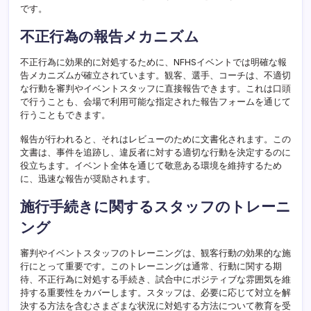
です。
不正行為の報告メカニズム
不正行為に効果的に対処するために、NFHSイベントでは明確な報
告メカニズムが確立されています。観客、選手、コーチは、不適切
な行動を審判やイベントスタッフに直接報告できます。これは口頭
で行うことも、会場で利用可能な指定された報告フォームを通じて
行うこともできます。
報告が行われると、それはレビューのために文書化されます。この
文書は、事件を追跡し、違反者に対する適切な行動を決定するのに
役立ちます。イベント全体を通じて敬意ある環境を維持するため
に、迅速な報告が奨励されます。
施行手続きに関するスタッフのトレーニ
ング
審判やイベントスタッフのトレーニングは、観客行動の効果的な施
行にとって重要です。このトレーニングは通常、行動に関する期
待、不正行為に対処する手続き、試合中にポジティブな雰囲気を維
持する重要性をカバーします。スタッフは、必要に応じて対立を解
決する方法を含むさまざまな状況に対処する方法について教育を受