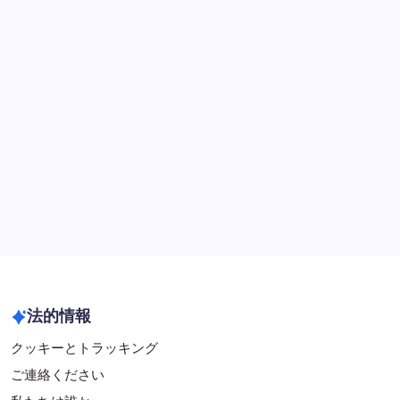
NFHSバレーボール審判メカニクス：シグナル、ポジショ
ニング、コミュニケーション
NFHSバレーボールルール16：試合の進行：期待される行
動、罰則、施行
NFHSバレーボールゲームデイ手続き：チェックイン、機
器、プロトコル
アーカイブ
February 2026
January 2026
法的情報
クッキーとトラッキング
ご連絡ください