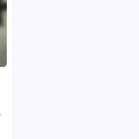
検索
Search
カテゴリ
NFHSバレーボールルール解釈
NFHSバレーボール審判ガイドライン
NFHSバレーボール競技規則
0
最近の投稿