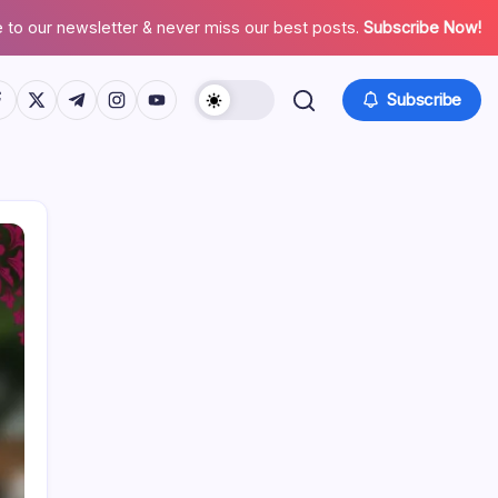
 to our newsletter & never miss our best posts.
Subscribe Now!
tps://www.facebook.com/
https://twitter.com/
https://t.me/
https://www.instagram.com/
https://youtube.com/
Subscribe
リンク
私たちは誰か
すべての投稿
ご連絡ください