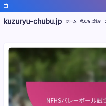
Skip
-
to
content
kuzuryu-chubu.jp
ホーム
私たちは誰か